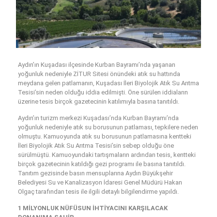
Aydın’ın Kuşadası ilçesinde Kurban Bayramı’nda yaşanan
yoğunluk nedeniyle ZİTUR Sitesi önündeki atık su hattında
meydana gelen patlamanın, Kuşadası İleri Biyolojik Atık Su Arıtma
Tesisi’sin neden olduğu iddia edilmişti. Öne sürülen iddiaların
üzerine tesis birçok gazetecinin katılımıyla basına tanıtıldı.
Aydın’ın turizm merkezi Kuşadası’nda Kurban Bayramı’nda
yoğunluk nedeniyle atık su borusunun patlaması, tepkilere neden
olmuştu. Kamuoyunda atık su borusunun patlamasına kentteki
İleri Biyolojik Atık Su Arıtma Tesisi’sin sebep olduğu öne
sürülmüştü. Kamuoyundaki tartışmaların ardından tesis, kentteki
birçok gazetecinin katıldığı gezi programı ile basına tanıtıldı.
Tanıtım gezisinde basın mensuplarına Aydın Büyükşehir
Belediyesi Su ve Kanalizasyon İdaresi Genel Müdürü Hakan
Olgaç tarafından tesis ile ilgili detaylı bilgilendirme yapıldı.
1 MİLYONLUK NÜFÜSUN İHTİYACINI KARŞILACAK