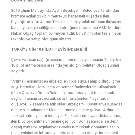
DONANIMA SAHİP
2019 yılının Mart ayında Aydın Büyükşehir Belediyesi tarafından
hizmete açılan 239 bin metreküp kapasiteli Kuşadası İleri
Biyolojik Atık Su Arıtma Tesisi’nin, 1 milyonluk nüfusun ihtiyacını
karşılayacak yeterliliğe sahip olduğunu ifade eden ASKİ Müdürü
Hakan Olgaç, toplam 63 milyon TL’lik bir yatırım olan tesisin son
teknolojiye sahip olduğunu aktardı.
TÜRKİYE’NİN 10 PİLOT TESİSİNDEN BİRİ
Çevre ve insan sağlığı açısından önem taşıyan tesisin Türkiye’nin
10 pilot arıtma tesisi arasında yer aldığını belirten Olgaç şunları
söyledi:
“Arıtma Tesisimizden elde edilen çıkış suyu, sahip olduğu içme
suyu berraklığı ile sulama ve benzeri faaliyetlerde kullanılmak
üzere Çevre ve Orman Bakanlığı tarafından pilot tesis olarak
seçildi. Tesisimizdeki atık su arıtma işlemleri 4 aşamadan
oluşuyor. İlk aşamada atık sular Güzelçamlı, Davutlar ve Kuşadası
merkezde bulunan terfilerle arıtmanın girişine geliyor. Ardından
fiziksel arıtmaya tabi tutuluyor. Fiziksel arıtma yapıldıktan sonra,
ileri biyolojik arıtma ünitesine geçiliyor. Son aşamada ise derin
deşarj yöntemi uygulanıyor. Gerekli tüm teknik donanıma sahip
olan tesisimizin laboratuvarında atık suların detaylı incelemesi