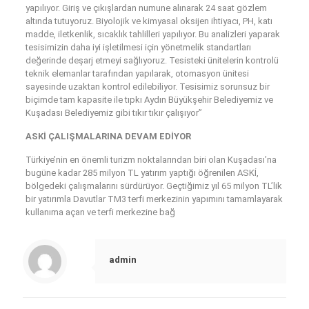
yapılıyor. Giriş ve çıkışlardan numune alınarak 24 saat gözlem
altında tutuyoruz. Biyolojik ve kimyasal oksijen ihtiyacı, PH, katı
madde, iletkenlik, sıcaklık tahlilleri yapılıyor. Bu analizleri yaparak
tesisimizin daha iyi işletilmesi için yönetmelik standartları
değerinde deşarj etmeyi sağlıyoruz. Tesisteki ünitelerin kontrolü
teknik elemanlar tarafından yapılarak, otomasyon ünitesi
sayesinde uzaktan kontrol edilebiliyor. Tesisimiz sorunsuz bir
biçimde tam kapasite ile tıpkı Aydın Büyükşehir Belediyemiz ve
Kuşadası Belediyemiz gibi tıkır tıkır çalışıyor”
ASKİ ÇALIŞMALARINA DEVAM EDİYOR
Türkiye’nin en önemli turizm noktalarından biri olan Kuşadası’na
bugüne kadar 285 milyon TL yatırım yaptığı öğrenilen ASKİ,
bölgedeki çalışmalarını sürdürüyor. Geçtiğimiz yıl 65 milyon TL’lik
bir yatırımla Davutlar TM3 terfi merkezinin yapımını tamamlayarak
kullanıma açan ve terfi merkezine bağ
admin